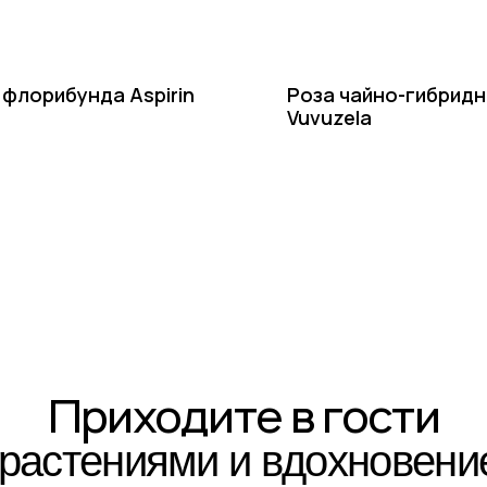
 флорибунда Aspirin
Роза чайно-гибридн
Vuvuzela
Приходите в гости
стениями и вдохновением!
тересующим вопросам напишите нам или позвоните