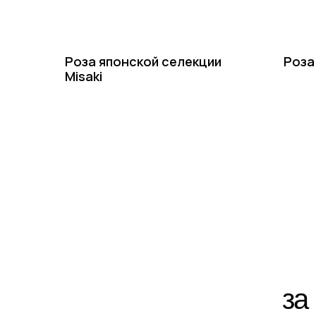
Роза японской селекции
Роза
Misaki
за ра
По ин
+7-(8512)-62-15-55
доб.1 — садовый центр на Солянке
доб.2 — садовый центр Аэропорт
доб.3 — питомник Началово, отдел закупок
доб.4 — питомник Началово, оптовый отдел продаж