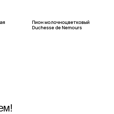
ая
Пион молочноцветковый
Duchesse de Nemours
Написать в Telegram
Написать в MAX
Написать во ВКонтакте