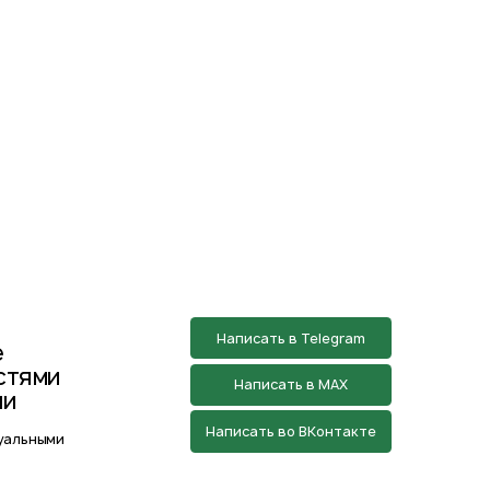
Написать во ВКонтакте
азработан творческой группой Пистонова
Максима