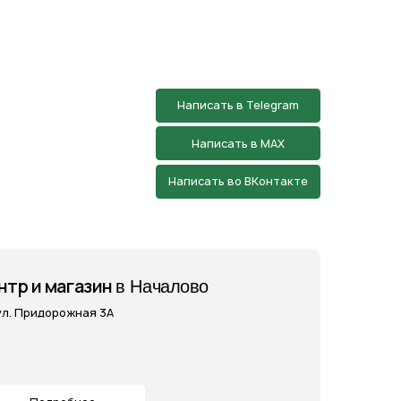
зин
в Началово
 3А
7Л