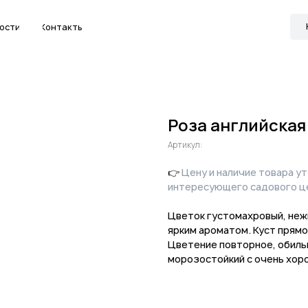
Канал в МАКС
Контакты
Роза английская 
Артикул:
👉
Цену и наличие товара у
интересующего садового ц
Цветок густомахровый, неж
ярким ароматом. Куст прямо
Цветение повторное, обиль
морозостойкий с очень хор