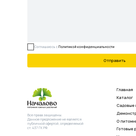
Все права защищены.
Данное предложение не является
О питомнике
публичной офертой, определяемой
ст. 437 ГК РФ.
Готовые решения
Новости
Контакты
©2026 Питомник южных растений
ИНН
ОГРН 
Началово
3019025847