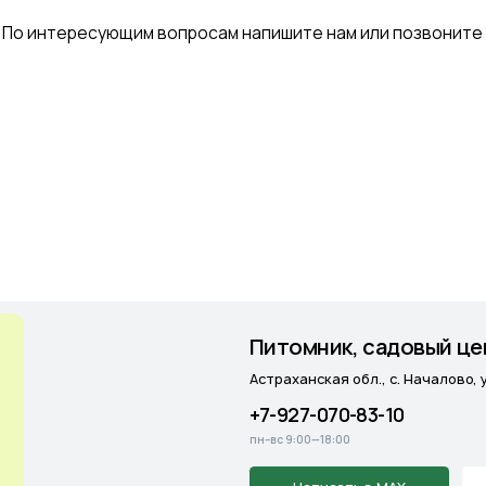
Питомник, садовый центр и мага
Астраханская обл., с. Началово, ул. Придорожная
+7-927-070-83-10
пн–вс 9:00—18:00
Написать в MAX
Подробнее
Cадовый центр
на Солянке
Астраханская обл., с. Солянка, Магистральная 2
+7-927-070-25-05
пн–вс 9:00—18:00
Написать в MAX
Подробнее