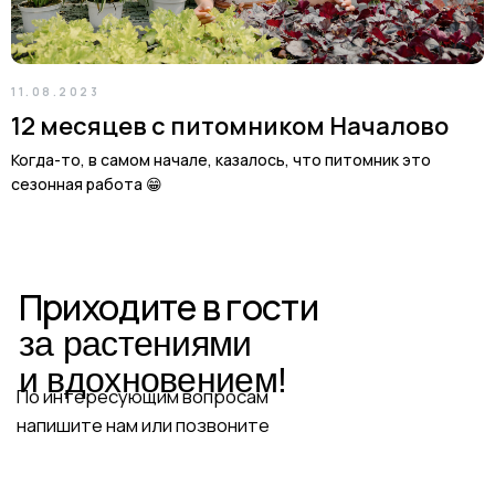
Cадовый центр
на Солянке
Астраханская обл., с. Солянка,
Магистральная 27Л
11.08.2023
+7-927-070-25-05
12 месяцев с питомником Началово
пн–вс 9:00—18:00
Когда-то, в самом начале, казалось, что питомник это
сезонная работа 😁
Написать в MAX
Подробнее