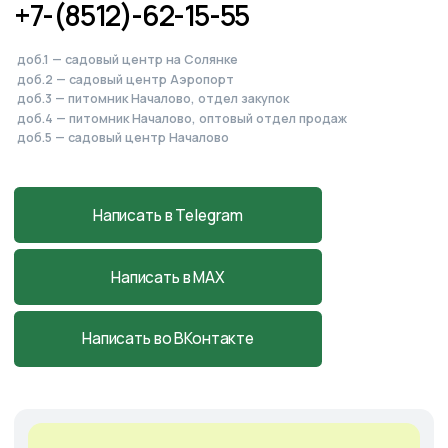
Cадовый центр
А
э
ропорт
г. Астрахань, Аэропортовское шоссе, 19
+7-927-070-25-30
пн–вс 9:00—18:00
Написать в MAX
Подробнее
Оставить
заявку