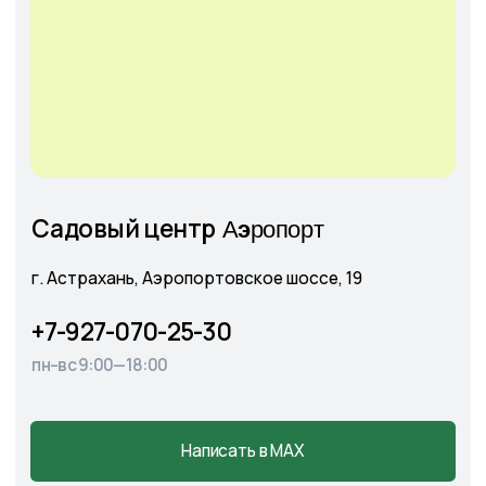
Все права защищены.
Данное предложение не является публичной
офертой, определяемой ст. 437 ГК РФ.
©2026 Питомник южных растений Началово
ИНН 3019025847
ОГРН 1193025000541
Политика
конфиденциальности
Сайт разработан творческой группой Пистонова Максима