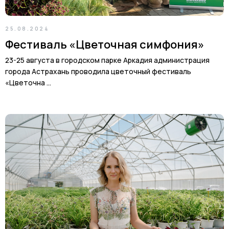
и магазин
в Началово
Астраханская обл., с. Началово, ул.
Придорожная 3А
25.08.2024
Фестиваль «Цветочная симфония»
+7-927-070-83-10
пн–вс 9:00—18:00
23-25 августа в городском парке Аркадия администрация
города Астрахань проводила цветочный фестиваль
«Цветочна ...
Написать в MAX
Подробнее