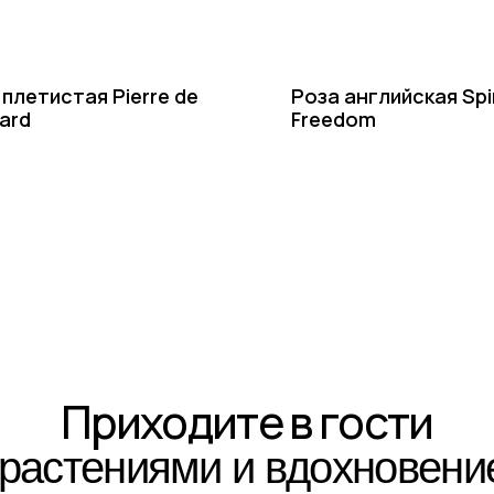
 плетистая Pierre de
Роза английская Spir
ard
Freedom
Приходите в гости
стениями и вдохновением!
тересующим вопросам напишите нам или позвоните