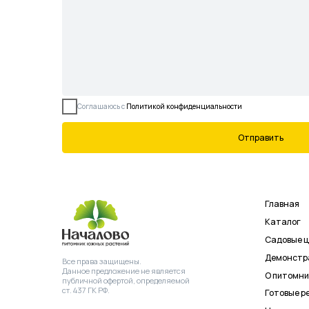
Все права защищены.
Данное предложение не является
О питомнике
публичной офертой, определяемой
ст. 437 ГК РФ.
Готовые решения
Новости
Контакты
©2026 Питомник южных растений
ИНН
ОГРН 
Началово
3019025847