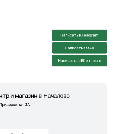
зин
в Началово