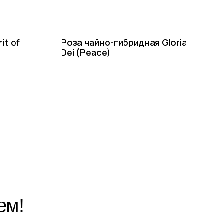
it of
Роза чайно-гибридная Gloria
Dei (Peace)
Написать в Telegram
Написать в MAX
Написать во ВКонтакте