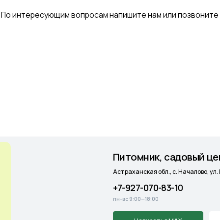
Питомник, садовый центр и мага
Астраханская обл., с. Началово, ул. Придорожная 3А
+7-927-070-83-10
пн–вс 9:00—18:00
Написать в MAX
Подробнее
Cадовый центр
на Солянке
Астраханская обл., с. Солянка, Магистральная 27Л
+7-927-070-25-05
пн–вс 9:00—18:00
Написать в MAX
Подробнее