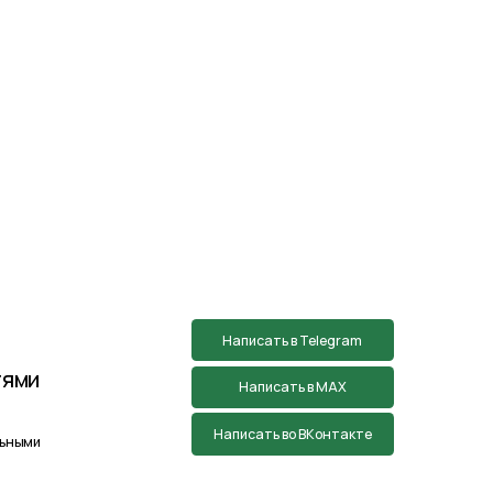
Написать во ВКонтакте
тан творческой группой Пистонова Максима