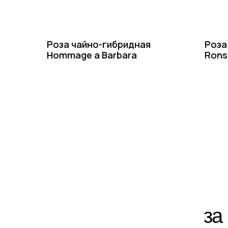
Роза чайно-гибридная
Роза
Hommage a Barbara
Rons
за ра
По ин
+7-(8512)-62-15-55
доб.1 — садовый центр на Солянке
доб.2 — садовый центр Аэропорт
доб.3 — питомник Началово, отдел закупок
доб.4 — питомник Началово, оптовый отдел продаж