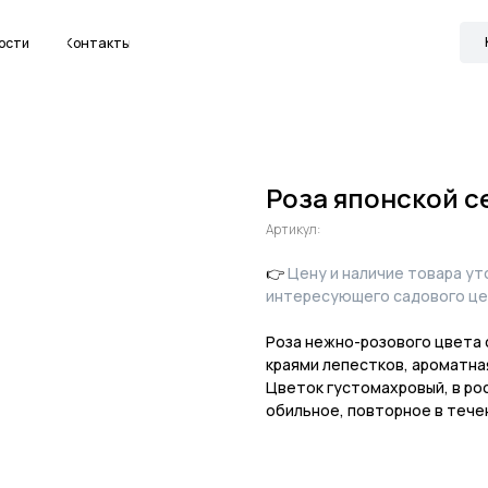
Канал в МАКС
Контакты
Роза японской 
Артикул:
👉
Цену и наличие товара у
интересующего садового це
Роза нежно-розового цвета 
краями лепестков, ароматная
Цветок густомахровый, в ро
обильное, повторное в тече