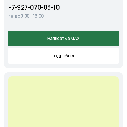
Cадовый центр
А
э
ропорт
г. Астрахань, Аэропортовское шоссе, 19
+7-927-070-25-30
пн–вс 9:00—18:00
Написать в MAX
Подробнее
Оставить
заявку