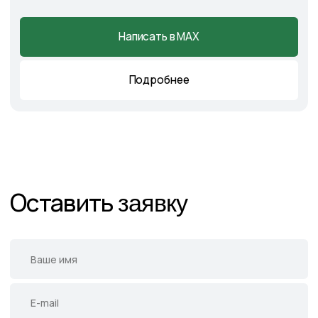
Каталог
Готовые решения
Садовые центры
Новости
Демонстрационный сад
Контакты
Подпишитесь на нас в соцсетях
и следите за актуальными
новостями и спецпредложениями
Следите в наших соцсетях за актуальными
новостями и спецпредложениями
Написать в Telegram
Написать в MAX
Написать во ВКонтакте