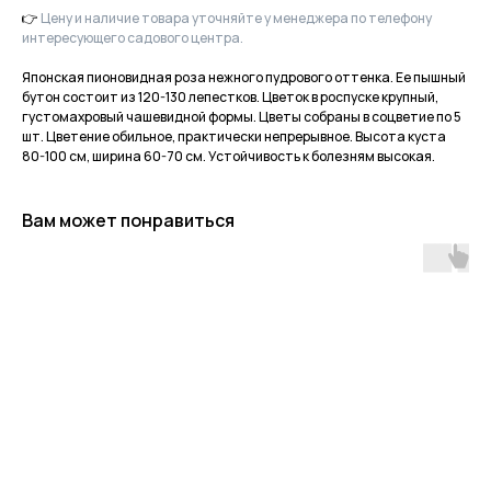
👉
Цену и наличие товара уточняйте у менеджера по телефону
интересующего садового центра.
Японская пионовидная роза нежного пудрового оттенка. Ее пышный
бутон состоит из 120-130 лепестков. Цветок в роспуске крупный,
густомахровый чашевидной формы. Цветы собраны в соцветие по 5
шт. Цветение обильное, практически непрерывное. Высота куста
80-100 см, ширина 60-70 см. Устойчивость к болезням высокая.
Вам может понравиться
Приходите в гости
за растениями
и вдохновением!
По интересующим вопросам
напишите нам или позвоните