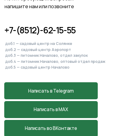
Питомник, садовый центр
и магазин
в Началово
Астраханская обл., с. Началово, ул.
Придорожная 3А
+7-927-070-83-10
пн–вс 9:00—18:00
Написать в MAX
Подробнее