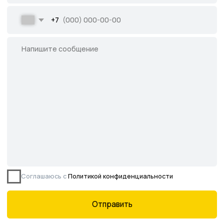
Все права защищены.
Данное предложение не является публичной
офертой, определяемой ст. 437 ГК РФ.
©2026 Питомник южных растений Началово
ИНН 3019025847
ОГРН 1193025000541
Политика
конфиденциальности
Сайт разработан творческой группой Пистонова Максима