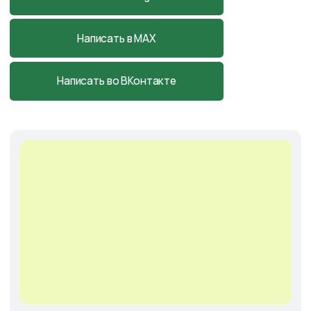
Астраханская обл., с. Началово, ул.
Придорожная 3А
+7-927-070-83-10
пн–вс 9:00—18:00
Написать в MAX
Подробнее
Cадовый центр
на Солянке