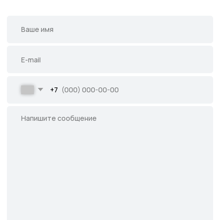
Подпишитесь на нас в соцсетях
и следите за актуальными
новостями и спецпредложениями
Следите в наших соцсетях за актуальными
новостями и спецпредложениями
Написать в Telegram
Написать в MAX
Написать во ВКонтакте
Все права защищены.
Данное предложение не является публичной