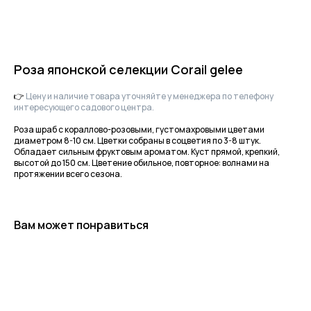
Роза японской селекции Corail gelee
👉
Цену и наличие товара уточняйте у менеджера по телефону
интересующего садового центра.
Роза шраб с кораллово-розовыми, густомахровыми цветами
диаметром 8-10 см. Цветки собраны в соцветия по 3-8 штук.
Обладает сильным фруктовым ароматом. Куст прямой, крепкий,
Приходите в гости
высотой до 150 см. Цветение обильное, повторное: волнами на
протяжении всего сезона.
за растениями
и вдохновением!
По интересующим вопросам
напишите нам или позвоните
Вам может понравиться
+7-(8512)-62-15-55
доб.1 — садовый центр на Солянке
доб.2 — садовый центр Аэропорт
доб.3 — питомник Началово, отдел закупок
доб.4 — питомник Началово, оптовый отдел продаж