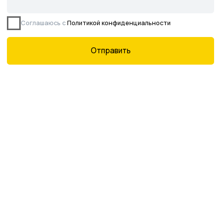
офертой, определяемой ст. 437 ГК РФ.
©2026 Питомник южных растений Началово
ИНН 3019025847
ОГРН 1193025000541
Политика
конфиденциальности
Сайт разработан творческой группой Пистонова Максима