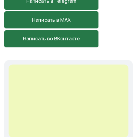
Астраханская обл., с. Началово,
ул. Придорожная 3А
+7-927-070-83-10
пн–вс 9:00—18:00
Написать в MAX
Подробнее
Cадовый центр
на Солянке