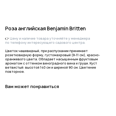
Роза английская Benjamin Britten
👉
Цену и наличие товара уточняйте у менеджера
по телефону интересующего садового центра.
Цветок чашевидный, при распускании принимает
розетковидную форму, густомахровый (9-11 см), красно-
оранжевого цвета. Обладает насыщенным фруктовым
Приходите в гости
ароматом с оттенком виноградного вина и груши. Куст
за растениями
ветвистый: высотой 140 см и шириной 90 см. Цветение
повторное.
и вдохновением!
По интересующим вопросам
напишите нам или позвоните
Вам может понравиться
+7-(8512)-62-15-55
доб.1 — садовый центр на Солянке
доб.2 — садовый центр Аэропорт
доб.3 — питомник Началово, отдел закупок
доб.4 — питомник Началово, оптовый отдел продаж