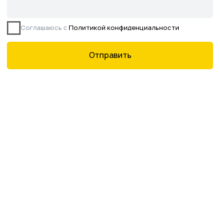
Данное предложение не является публичной
офертой, определяемой ст. 437 ГК РФ.
©2026 Питомник южных растений Началово
ИНН 3019025847
ОГРН 1193025000541
Политика
конфиденциальности
Сайт разработан творческой группой Пистонова Максима