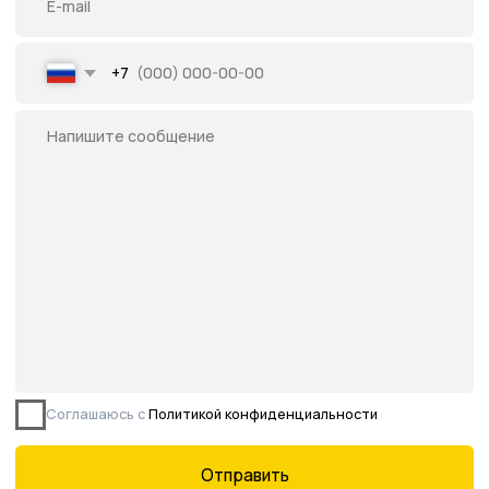
Все права защищены.
Данное предложение не является публичной
офертой, определяемой ст. 437 ГК РФ.
©2026 Питомник южных растений Началово
ИНН 3019025847
ОГРН 1193025000541
Политика
конфиденциальности
Сайт разработан творческой группой Пистонова Максима