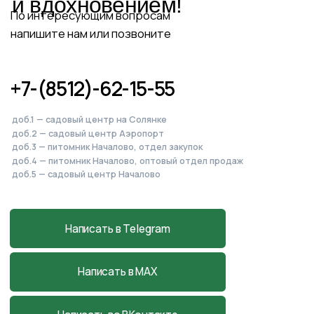
Питомник, садовый центр
и магазин
в Началово
Астраханская обл., с. Началово, ул.
Придорожная 3А
+7-927-070-83-10
пн–вс 9:00—18:00
Написать в MAX
Подробнее