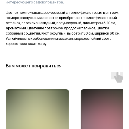
интересующего садового центра.
Цветок нежно-лавандово-розовый с темно-фиолетовым центром,
по мере распускания лепестки приобретают темно-фиолетовый
оттенок, плоскочашевидный, полумахровый, диаметром 8-10см,
ароматный. Цветение повторное, продолжительное, цветки
собраны в соцветия. Куст округлый, высотой 150 см, шириной 80 см.
Устойчивость к заболеваниям высокая, морозостойкий сорт,
хорошо переносит жару.
Вам может понравиться
Приходите в гости
за растениями
и вдохновением!
По интересующим вопросам
напишите нам или позвоните