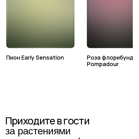
+7-(8512)-62-15-55
доб.1 — садовый центр на Солянке
доб.2 — садовый центр Аэропорт
доб.3 — питомник Началово, отдел закупок
доб.4 — питомник Началово, оптовый отдел продаж
доб.5 — садовый центр Началово
Написать в Telegram
Пион Early Sensation
Роза флорибунда
Pompadour
Написать в MAX
Написать во ВКонтакте