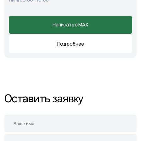
Главная
О питомнике
Каталог
Готовые решения
Садовые центры
Новости
Демонстрационный сад
Контакты
Подпишитесь на нас в соцсетях
и следите за актуальными
новостями и спецпредложениями
Следите в наших соцсетях за актуальными
новостями и спецпредложениями
Написать в Telegram
Написать в MAX
Написать во ВКонтакте