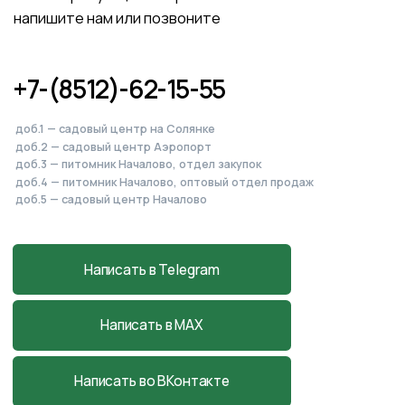
Питомник, садовый центр
и магазин
в Началово
Астраханская обл., с. Началово, ул.
Придорожная 3А
+7-927-070-83-10
пн–вс 9:00—18:00
Написать в MAX
Подробнее