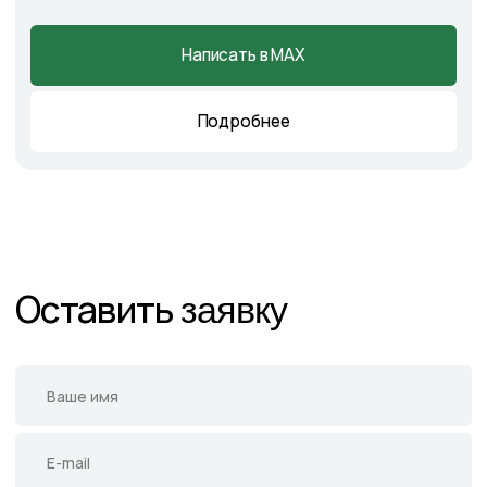
Каталог
Готовые решения
Садовые центры
Новости
Демонстрационный сад
Контакты
Подпишитесь на нас в соцсетях
и следите за актуальными
новостями и спецпредложениями
Следите в наших соцсетях за актуальными
новостями и спецпредложениями
Написать в Telegram
Написать в MAX
Написать во ВКонтакте