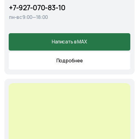
Cадовый центр
А
э
ропорт
г. Астрахань, Аэропортовское шоссе, 19
+7-927-070-25-30
пн–вс 9:00—18:00
Написать в MAX
Подробнее
Оставить
заявку