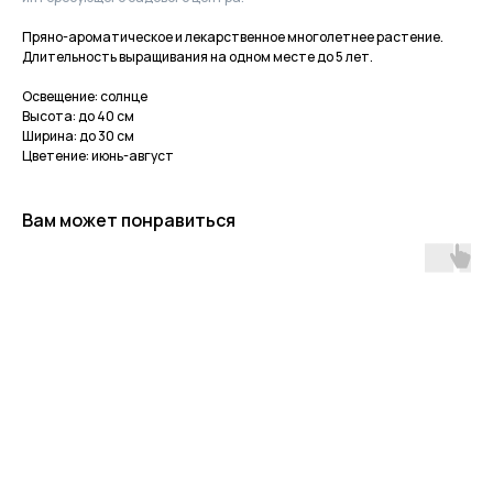
Пряно-ароматическое и лекарственное многолетнее растение.
Длительность выращивания на одном месте до 5 лет.
Освещение: солнце
Высота: до 40 см
Ширина: до 30 см
Цветение: июнь-август
Вам может понравиться
Приходите в гости
за растениями
и вдохновением!
По интересующим вопросам
напишите нам или позвоните