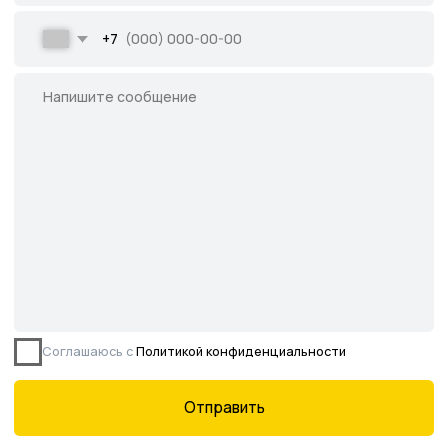
Все права защищены.
Данное предложение не является публичной
офертой, определяемой ст. 437 ГК РФ.
©2026 Питомник южных растений Началово
ИНН 3019025847
ОГРН 1193025000541
Политика
конфиденциальности
Сайт разработан творческой группой Пистонова Максима