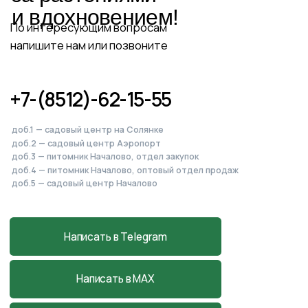
Питомник, садовый центр
и магазин
в Началово
Астраханская обл., с. Началово, ул.
Придорожная 3А
+7-927-070-83-10
пн–вс 9:00—18:00
Написать в MAX
Подробнее