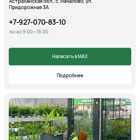
Cадовый центр
А
э
ропорт
г. Астрахань, Аэропортовское шоссе, 19
+7-927-070-25-30
пн–вс 9:00—18:00
Написать в MAX
Подробнее
Оставить
заявку