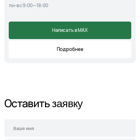
Главная
О питомнике
Каталог
Готовые решения
Садовые центры
Новости
Демонстрационный сад
Контакты
Подпишитесь на нас в соцсетях
и следите за актуальными
новостями и спецпредложениями
Следите в наших соцсетях за актуальными
новостями и спецпредложениями
Написать в Telegram
Написать в MAX
Написать во ВКонтакте