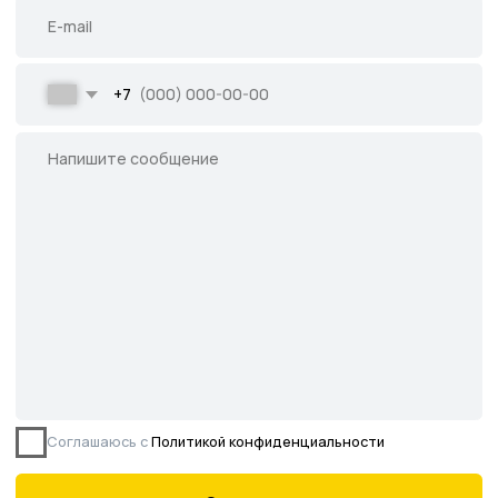
Все права защищены.
Данное предложение не является публичной
офертой, определяемой ст. 437 ГК РФ.
©2026 Питомник южных растений Началово
ИНН 3019025847
ОГРН 1193025000541
Политика
конфиденциальности
Сайт разработан творческой группой Пистонова Максима