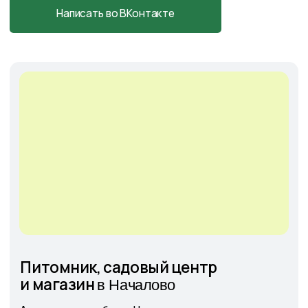
Cадовый центр
на Солянке
Астраханская обл., с. Солянка,
Магистральная 27Л
+7-927-070-25-05
пн–вс 9:00—18:00
Написать в MAX
Подробнее