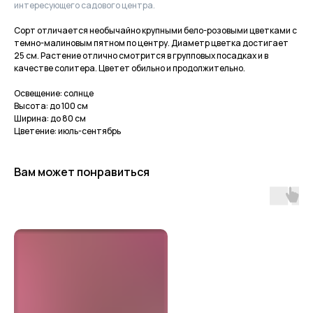
интересующего садового центра.
Сорт отличается необычайно крупными бело-розовыми цветками с
темно-малиновым пятном по центру. Диаметр цветка достигает
25 см. Растение отлично смотрится в групповых посадках и в
качестве солитера. Цветет обильно и продолжительно.
Освещение: солнце
Высота: до 100 см
Ширина: до 80 см
Цветение: июль-сентябрь
Вам может понравиться
Приходите в гости
за растениями
и вдохновением!
По интересующим вопросам
напишите нам или позвоните