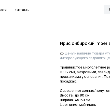
Канал в МАКС
Контакты
Ирис сибирский Imperia
👉
Цену и наличие товара у
интересующего садового це
Травянистое многолетнее ра
10-12 см), махровыми, лава
прожилками у основания. Под
посадках.
Освещение: солнце/полуте
Высота: до 90 см
Ширина: 45-60 см
Цветение: май-июнь