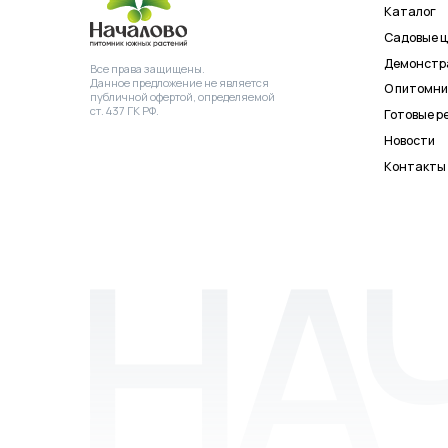
©2026 Питомник южных растений
ИНН
ОГРН 
Началово
3019025847