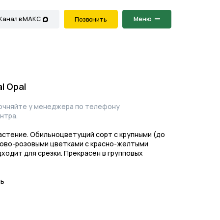
Меню
Позвонить
l Opal
точняйте у менеджера по телефону
нтра.
стение. Обильноцветущий сорт с крупными (до
ндово-розовыми цветками с красно-желтыми
ходит для срезки. Прекрасен в групповых
нь