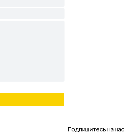
Подпишитесь на нас
в соцсетях и следите
за актуальными новостями
и спецпредложениями
й сад
Следите в наших соцсетях за актуальными
новостями и спецпредложениями