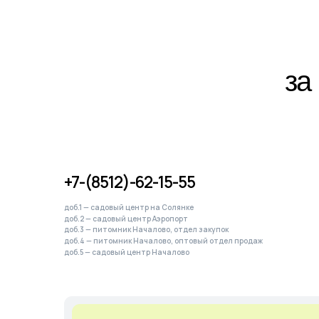
за ра
По ин
+7-(8512)-62-15-55
доб.1 — садовый центр на Солянке
доб.2 — садовый центр Аэропорт
доб.3 — питомник Началово, отдел закупок
доб.4 — питомник Началово, оптовый отдел продаж
доб.5 — садовый центр Началово