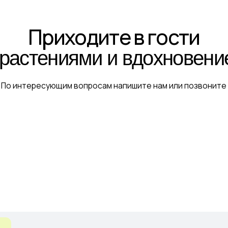
стениями и вдохновением!
тересующим вопросам напишите нам или позвоните
Питомник, садовый центр и мага
Астраханская обл., с. Началово, ул. Придорожная 3А
+7-927-070-83-10
пн–вс 9:00—18:00
Написать в MAX
Подробнее