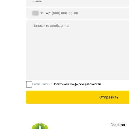
Соглашаюсь с
Политикой конфиденциальности
Отправить
Главная
Каталог
Садовые центры
Демонстрационны
Все права защищены.
Данное предложение не является
О питомнике
публичной офертой, определяемой
ст. 437 ГК РФ.
Готовые решения
Новости
Контакты