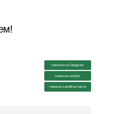
Написать в Telegram
Написать в MAX
Написать во ВКонтакте
зин
в Началово