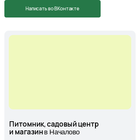
Cадовый центр
на Солянке
Астраханская обл., с. Солянка,
Магистральная 27Л
+7-927-070-25-05
пн–вс 9:00—18:00
Написать в MAX
Подробнее