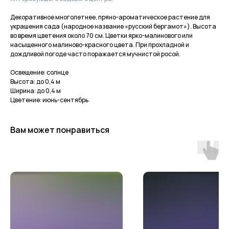
Декоративное многолетнее, пряно-ароматическое растение для
украшения сада (народное название «русский бергамот»). Высота
во время цветения около 70 см. Цветки ярко-малинового или
насыщенного малиново-красного цвета. При прохладной и
дождливой погоде часто поражается мучнистой росой.
Освещение: солнце
Высота: до 0,4 м
Ширина: до 0,4 м
Цветение: июнь-сентябрь
Вам может понравиться
Приходите в гости
за растениями
и вдохновением!
По интересующим вопросам
напишите нам или позвоните