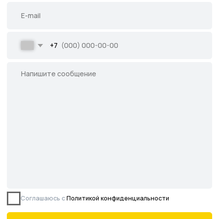
Все права защищены.
Данное предложение не является публичной
офертой, определяемой ст. 437 ГК РФ.
©2026 Питомник южных растений Началово
ИНН 3019025847
ОГРН 1193025000541
Политика
конфиденциальности
Сайт разработан творческой группой Пистонова Максима