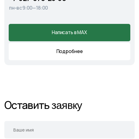
Главная
О питомнике
Каталог
Готовые решения
Садовые центры
Новости
Демонстрационный сад
Контакты
Подпишитесь на нас в соцсетях
и следите за актуальными
новостями и спецпредложениями
Следите в наших соцсетях за актуальными
новостями и спецпредложениями
Написать в Telegram
Написать в MAX
Написать во ВКонтакте