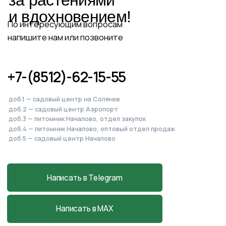
Питомник, садовый центр
и магазин
в Началово
Астраханская обл., с. Началово, ул.
Придорожная 3А
+7-927-070-83-10
пн–вс 9:00—18:00
Написать в MAX
Подробнее