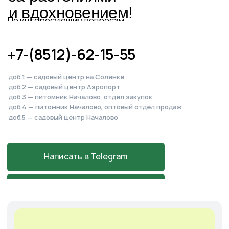
в Началово
Астраханская обл., с. Началово,
ул. Придорожная 3А
+7-927-070-83-10
пн–вс 9:00—18:00
Написать в MAX
Подробнее
Cадовый центр
на Солянке
Астраханская обл., с. Солянка,
Магистральная 27Л
+7-927-070-25-05
пн–вс 9:00—18:00