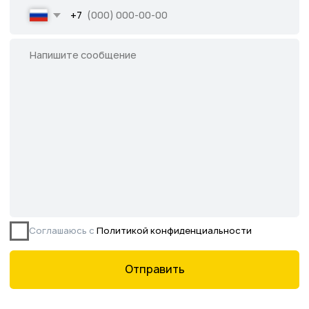
Написать в MAX
Написать во ВКонтакте
Все права защищены.
Данное предложение не является публичной
офертой, определяемой ст. 437 ГК РФ.
©2026 Питомник южных растений Началово
ИНН 3019025847
ОГРН 1193025000541
Политика
конфиденциальности
Сайт разработан творческой группой Пистонова Максима