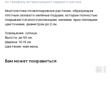
по телефону интересующего садового центра.
Многолетнее почвопокровное растение, образующее
плотные сизовато-зелёные подушки, которые полностью
покрываются многочисленными, мелкими, ярко-лиловыми
цветочками, диаметром до 2 см.
Освещение: солнце
Высота: до 50 см
Ширина: 10-15 см
Цветение: май-июнь
Вам может понравиться
Приходите в гости
за растениями
и вдохновением!
По интересующим вопросам
напишите нам или позвоните