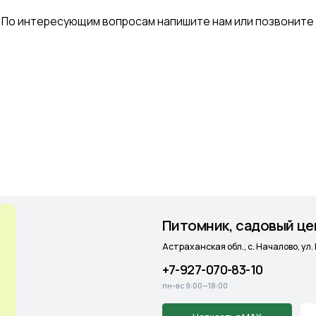
Питомник, садовый центр и мага
Астраханская обл., с. Началово, ул. Придорожная 3А
+7-927-070-83-10
пн–вс 9:00—18:00
Написать в MAX
Подробнее
Cадовый центр
на Солянке
Астраханская обл., с. Солянка, Магистральная 27Л
+7-927-070-25-05
пн–вс 9:00—18:00
Написать в MAX
Подробнее