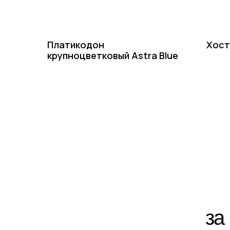
Платикодон
Хост
крупноцветковый Astra Blue
за ра
По ин
+7-(8512)-62-15-55
доб.1 — садовый центр на Солянке
доб.2 — садовый центр Аэропорт
доб.3 — питомник Началово, отдел закупок
доб.4 — питомник Началово, оптовый отдел продаж