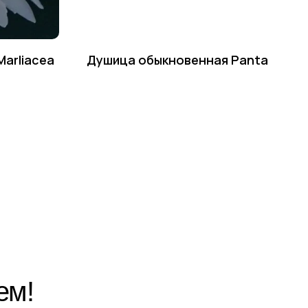
Marliacea
Душица обыкновенная Panta
Написать в Telegram
Написать в MAX
Написать во ВКонтакте