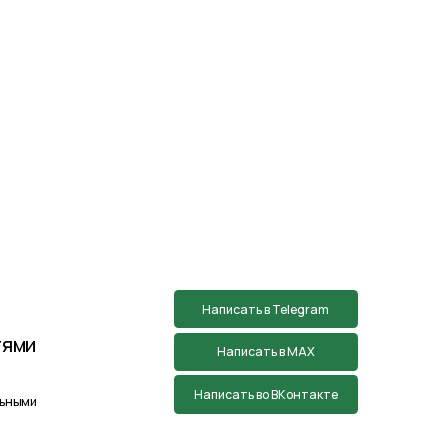
Написать во ВКонтакте
тан творческой группой Пистонова Максима