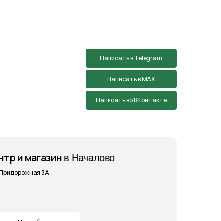
зин
в Началово