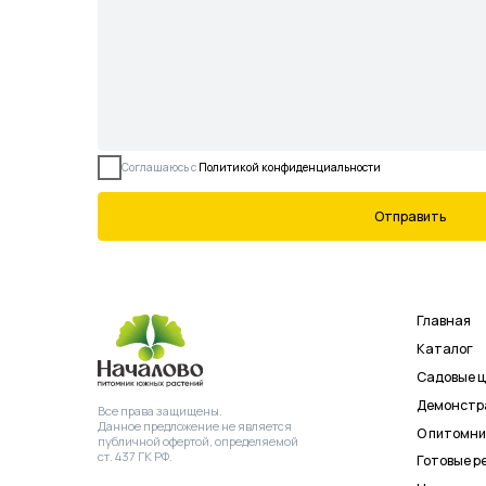
Все права защищены.
Данное предложение не является
О питомнике
публичной офертой, определяемой
ст. 437 ГК РФ.
Готовые решения
Новости
Контакты
©2026 Питомник южных растений
ИНН
ОГРН 
Началово
3019025847