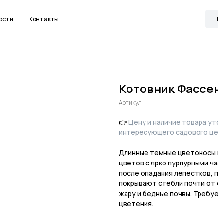
Канал в МАКС
Контакты
Котовник Фассен
Артикул:
👉
Цену и наличие товара у
интересующего садового це
Длинные темные цветоносы 
цветов с ярко пурпурными ч
после опадания лепестков, 
покрывают стебли почти от 
жару и бедные почвы. Требу
цветения.