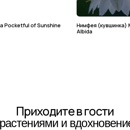
а Pocketful of Sunshine
Нимфея (кувшинка) 
Albida
Приходите в гости
стениями и вдохновением!
тересующим вопросам напишите нам или позвоните