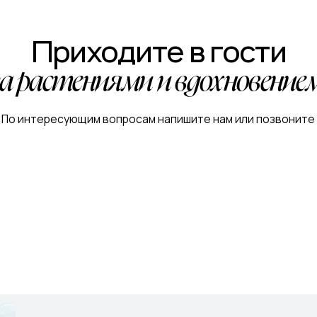
астениями и вдохновением!
тересующим вопросам напишите нам или позвоните
Питомник, садовый центр и маг
Астраханская обл., с. Началово, ул. Придорожная
+7-927-070-83-10
пн–вс 9:00—18:00
Написать в MAX
Подробнее