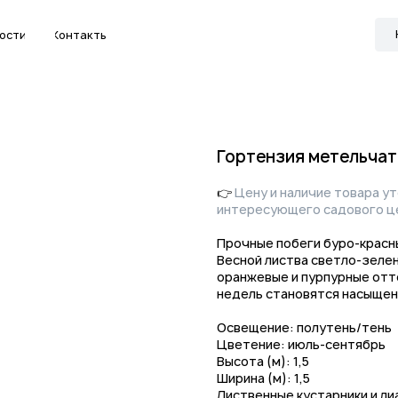
Канал в МАКС
Контакты
Гортензия метельчат
👉
Цену и наличие товара у
интересующего садового ц
Прочные побеги буро-крас
Весной листва светло-зелен
оранжевые и пурпурные отте
недель становятся насыщен
Освещение: полутень/тень
Цветение: июль-сентябрь
Высота (м): 1,5
Ширина (м): 1,5
Лиственные кустарники и ли