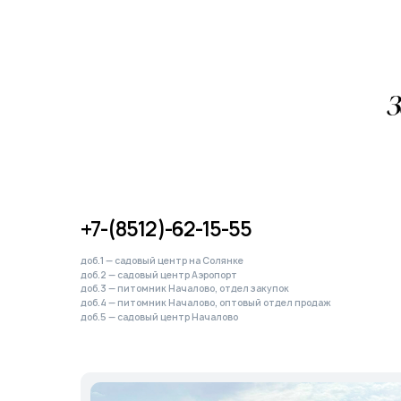
за р
По ин
+7-(8512)-62-15-55
доб.1 — садовый центр на Солянке
доб.2 — садовый центр Аэропорт
доб.3 — питомник Началово, отдел закупок
доб.4 — питомник Началово, оптовый отдел продаж
доб.5 — садовый центр Началово