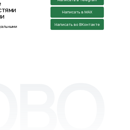
азработан творческой группой Пистонова
Максима