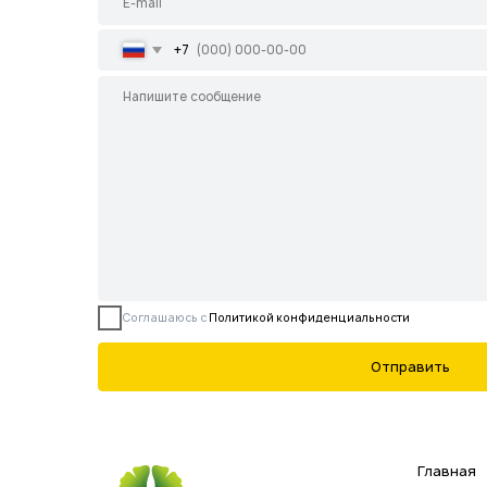
Соглашаюсь с
Политикой конфиденциальности
Отправить
Главная
Каталог
Садовые центры
Демонстрационн
Все права защищены.
Данное предложение не является
О питомнике
публичной офертой, определяемой
ст. 437 ГК РФ.
Готовые решения
Новости
Контакты