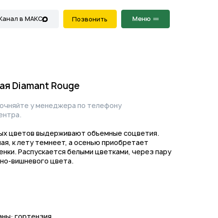
Меню
Позвонить
ая Diamant Rouge
точняйте у менеджера по телефону
ентра.
ных цветов выдерживают объемные соцветия.
ая, к лету темнеет, а осенью приобретает
нки. Распускается белыми цветками, через пару
но-вишневого цвета.
аны: гортензия