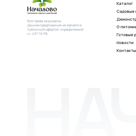
©2026 Питомник южных растений
ИНН
ОГРН 
Началово
3019025847