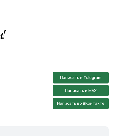
Написать в Telegram
Написать в MAX
Написать во ВКонтакте
азин
в Началово
 3А