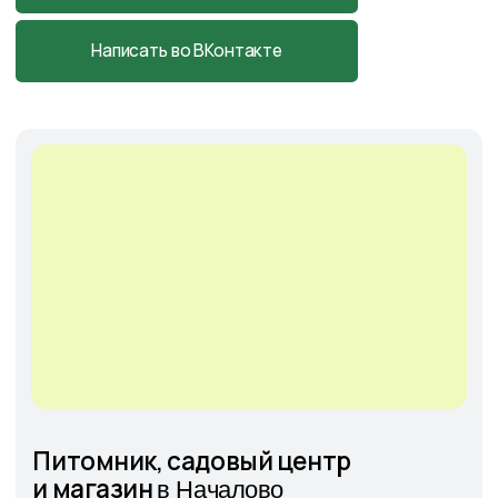
Cадовый центр
на Солянке
Астраханская обл., с. Солянка,
Магистральная 27Л
+7-927-070-25-05
пн–вс 9:00—18:00
Написать в MAX
Подробнее