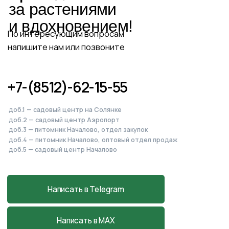
Питомник, садовый центр
и магазин
в Началово
Астраханская обл., с. Началово, ул.
Придорожная 3А
+7-927-070-83-10
пн–вс 9:00—18:00
Написать в MAX
Подробнее