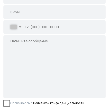
Написать во ВКонтакте
Все права защищены.
Данное предложение не является публичной
офертой, определяемой ст. 437 ГК РФ.
©2026 Питомник южных растений Началово
ИНН 3019025847
ОГРН 1193025000541
Политика
конфиденциальности
Сайт разработан творческой группой Пистонова Максима