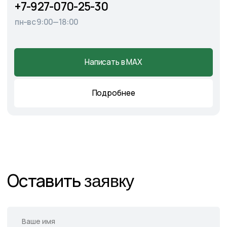
Главная
О питомнике
Каталог
Готовые решения
Садовые центры
Новости
Демонстрационный сад
Контакты
Подпишитесь на нас в соцсетях
и следите за актуальными
новостями и спецпредложениями
Следите в наших соцсетях за актуальными
новостями и спецпредложениями
Написать в Telegram
Написать в MAX