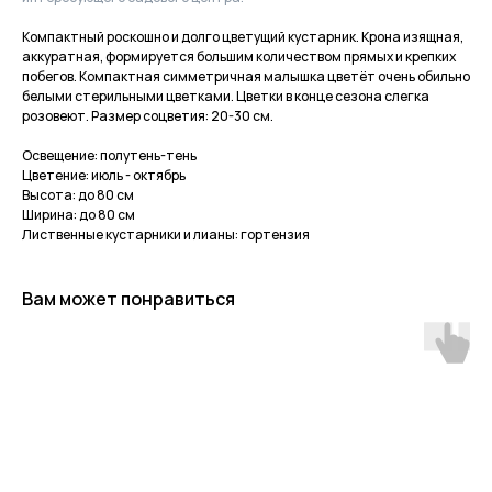
Компактный роскошно и долго цветущий кустарник. Крона изящная,
аккуратная, формируется большим количеством прямых и крепких
побегов. Компактная симметричная малышка цветёт очень обильно
белыми стерильными цветками. Цветки в конце сезона слегка
розовеют. Размер соцветия: 20-30 см.
Освещение: полутень-тень
Цветение: июль - октябрь
Высота: до 80 см
Ширина: до 80 см
Лиственные кустарники и лианы: гортензия
Вам может понравиться
Приходите в гости
за растениями
и вдохновением!
По интересующим вопросам