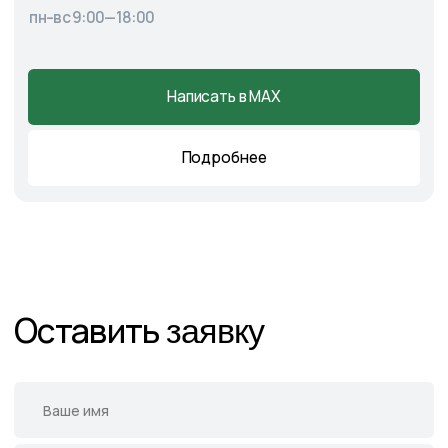
Главная
О питомнике
Каталог
Готовые решения
Садовые центры
Новости
Демонстрационный сад
Контакты
Подпишитесь на нас в соцсетях
и следите за актуальными
новостями и спецпредложениями
Следите в наших соцсетях за актуальными
новостями и спецпредложениями
Написать в Telegram
Написать в MAX
Написать во ВКонтакте