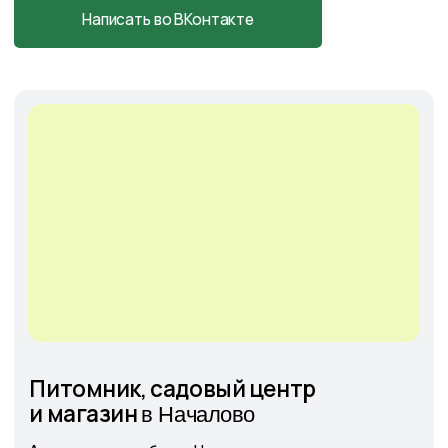
Cадовый центр
на Солянке
Астраханская обл., с. Солянка,
Магистральная 27Л
+7-927-070-25-05
пн–вс 9:00—18:00
Написать в MAX
Подробнее