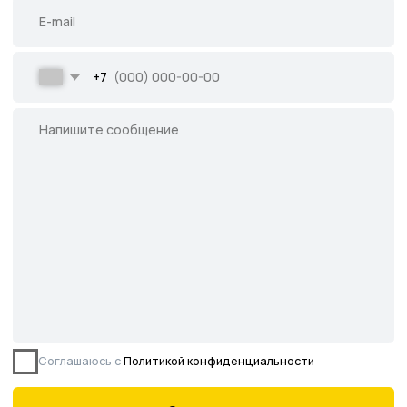
Все права защищены.
Данное предложение не является публичной
офертой, определяемой ст. 437 ГК РФ.
©2026 Питомник южных растений Началово
ИНН 3019025847
ОГРН 1193025000541
Политика
конфиденциальности
Сайт разработан творческой группой Пистонова Максима