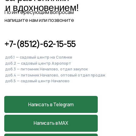
Питомник, садовый центр
и магазин
в Началово
Астраханская обл., с. Началово, ул.
Придорожная 3А
+7-927-070-83-10
пн–вс 9:00—18:00
Написать в MAX
Подробнее