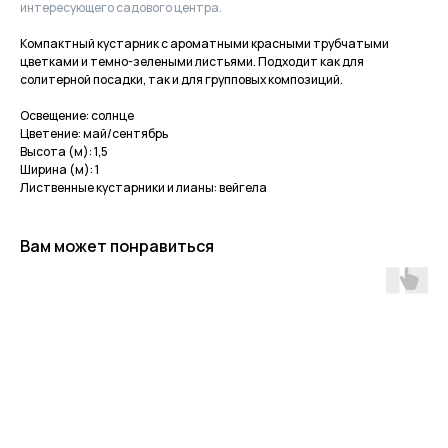
интересующего садового центра.
Компактный кустарник с ароматными красными трубчатыми
цветками и темно-зелеными листьями. Подходит как для
солитерной посадки, так и для групповых композиций.
Освещение: солнце
Цветение: май/сентябрь
Высота (м): 1,5
Ширина (м): 1
Лиственные кустарники и лианы: вейгела
Вам может понравиться
Приходите в гости
за растениями
и вдохновением!
По интересующим вопросам
напишите нам или позвоните