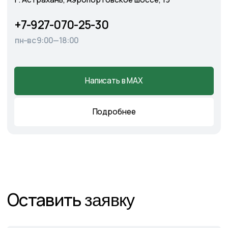
Главная
О питомнике
Каталог
Готовые решения
Садовые центры
Новости
Демонстрационный сад
Контакты
Подпишитесь на нас в соцсетях
и следите за актуальными
новостями и спецпредложениями
Следите в наших соцсетях за актуальными
новостями и спецпредложениями
Написать в Telegram
Написать в MAX