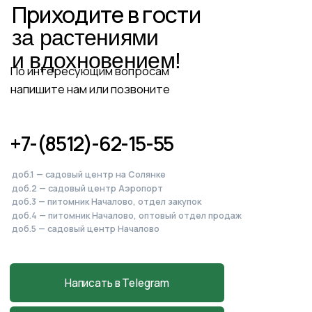
Питомник, садовый центр
и магазин
в Началово
Астраханская обл., с. Началово, ул.
Придорожная 3А
+7-927-070-83-10
пн–вс 9:00—18:00
Написать в MAX
Подробнее