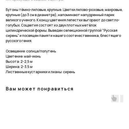
Бутоны тёмно-лиловые, крупные. Цветки лилово-розовые, махровые,
крупные (до 3 см в диаметре), напоминают напудренный парик
великого ученого. К концу цветения лепестки выгорают до светло-
голубых. Соцветия состоят из двух плотных метёлок
цилиндрической формы. Выведен селекционной группой "Русская
сирень” и посвящен памяти нашего соотечественника, блестящего
русского гения.
Освещение: солнце/полутень
Цветение: май-июнь
Высота: 2-2,5 м
Ширина: 2-3.5 м
Лиственные кустарники и лианы: сирень
Вам может понравиться
Приходите в гости
за растениями
и вдохновением!