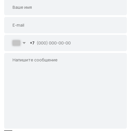
Написать во ВКонтакте
Все права защищены.
Данное предложение не является публичной
офертой, определяемой ст. 437 ГК РФ.
©2026 Питомник южных растений Началово
ИНН 3019025847
ОГРН 1193025000541
Политика
конфиденциальности
Сайт разработан творческой группой Пистонова Максима