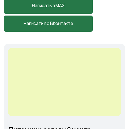
Cадовый центр
на Солянке
Астраханская обл., с. Солянка,
Магистральная 27Л
+7-927-070-25-05
пн–вс 9:00—18:00
Написать в MAX
Подробнее