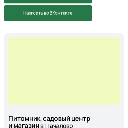
Cадовый центр
на Солянке
Астраханская обл., с. Солянка,
Магистральная 27Л
+7-927-070-25-05
пн–вс 9:00—18:00
Написать в MAX
Подробнее