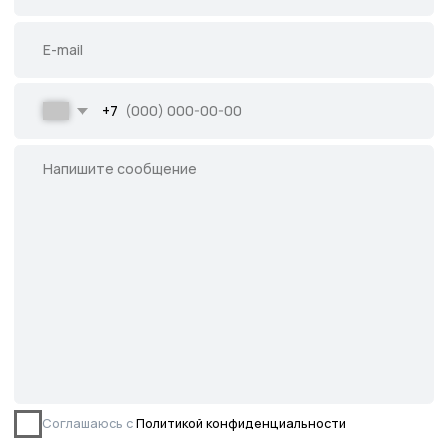
Написать во ВКонтакте
Все права защищены.
Данное предложение не является публичной
офертой, определяемой ст. 437 ГК РФ.
©2026 Питомник южных растений Началово
ИНН 3019025847
ОГРН 1193025000541
Политика
конфиденциальности
Сайт разработан творческой группой Пистонова Максима