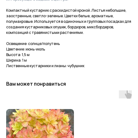
Компактный кустарник с раскидистой кроной. Листья небольшие,
заостренные, светло-зеленые. Цветки белые, ароматные,
полумахровые. Используется в одиночных и групповых посадках для
создания кустарниковых опушек, бордюров, миксбордеров,
композиций с травянистыми растениями.
Освещение: солнце/полутень
Цветение: июнь-июль
Высота: 1,5 м
Ширина: 1 м
Лиственные кустарники и лианы: чубушник
Вам может понравиться
Приходите в гости
за растениями
и вдохновением!
По интересующим вопросам