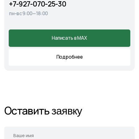
Главная
О питомнике
Каталог
Готовые решения
Садовые центры
Новости
Демонстрационный сад
Контакты
Подпишитесь на нас в соцсетях
и следите за актуальными
новостями и спецпредложениями
Следите в наших соцсетях за актуальными
новостями и спецпредложениями
Написать в Telegram
Написать в MAX