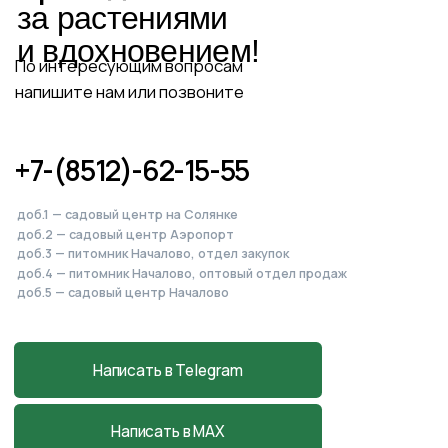
Питомник, садовый центр
и магазин
в Началово
Астраханская обл., с. Началово, ул.
Придорожная 3А
+7-927-070-83-10
пн–вс 9:00—18:00
Написать в MAX
Подробнее