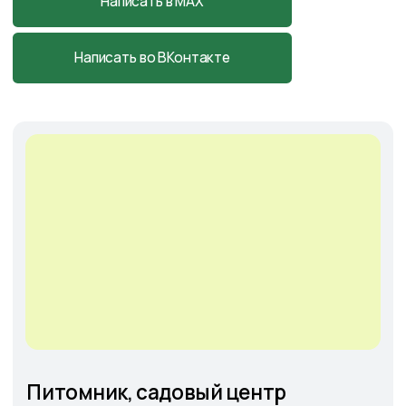
Cадовый центр
на Солянке
Астраханская обл., с. Солянка,
Магистральная 27Л
+7-927-070-25-05
пн–вс 9:00—18:00
Написать в MAX
Подробнее