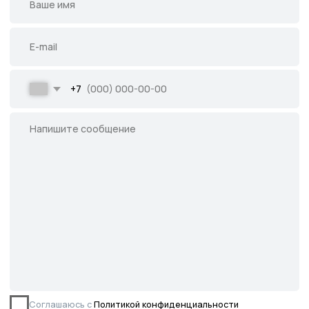
Написать во ВКонтакте
Все права защищены.
Данное предложение не является публичной
офертой, определяемой ст. 437 ГК РФ.
©2026 Питомник южных растений Началово
ИНН 3019025847
ОГРН 1193025000541
Политика
конфиденциальности
Сайт разработан творческой группой Пистонова Максима