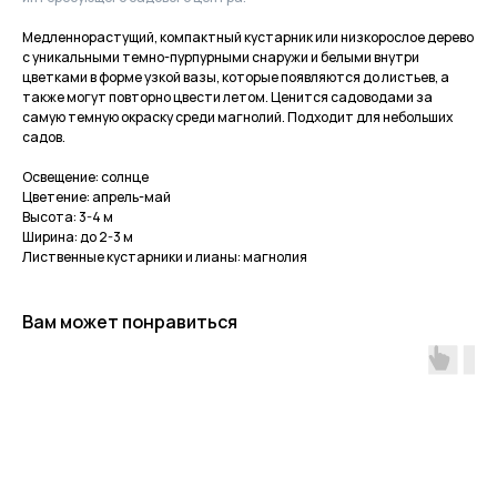
Медленнорастущий, компактный кустарник или низкорослое дерево
с уникальными темно-пурпурными снаружи и белыми внутри
цветками в форме узкой вазы, которые появляются до листьев, а
также могут повторно цвести летом. Ценится садоводами за
самую темную окраску среди магнолий. Подходит для небольших
садов.
Освещение: солнце
Цветение: апрель-май
Высота: 3-4 м
Ширина: до 2-3 м
Лиственные кустарники и лианы: магнолия
Вам может понравиться
Приходите в гости
за растениями
и вдохновением!
По интересующим вопросам