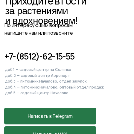
Питомник, садовый центр
и магазин
в Началово
Астраханская обл., с. Началово, ул.
Придорожная 3А
+7-927-070-83-10
пн–вс 9:00—18:00
Написать в MAX
Подробнее