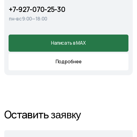
Главная
О питомнике
Каталог
Готовые решения
Садовые центры
Новости
Демонстрационный сад
Контакты
Подпишитесь на нас в соцсетях
и следите за актуальными
новостями и спецпредложениями
Следите в наших соцсетях за актуальными
новостями и спецпредложениями
Написать в Telegram
Написать в MAX