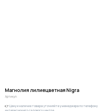
Магнолия лилиецветная Nigra
Артикул:
👉
Цену и наличие товара уточняйте у менеджера по телефону
интересующего садового центра.