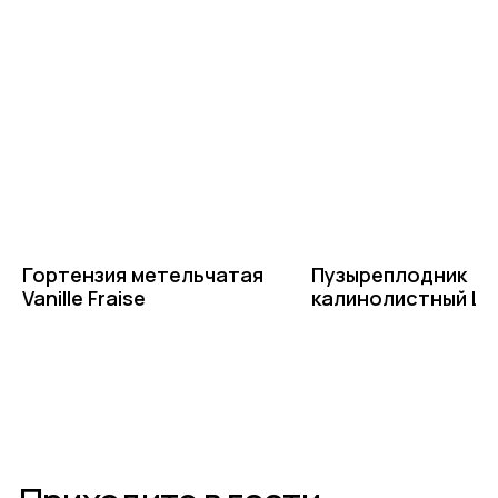
напишите нам или позвоните
+7-(8512)-62-15-55
доб.1 — садовый центр на Солянке
доб.2 — садовый центр Аэропорт
доб.3 — питомник Началово, отдел закупок
доб.4 — питомник Началово, оптовый отдел продаж
доб.5 — садовый центр Началово
Написать в Telegram
Гортензия метельчатая
Пузыреплодник
Написать в MAX
Vanille Fraise
калинолистный Lit
Devil
Написать во ВКонтакте