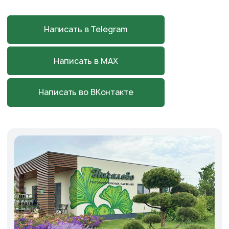
Питомник, садовый центр
и магазин
в Началово
Астраханская обл., с. Началово,
ул. Придорожная 3А
+7-927-070-83-10
пн–вс 9:00—18:00
Написать в MAX
Подробнее