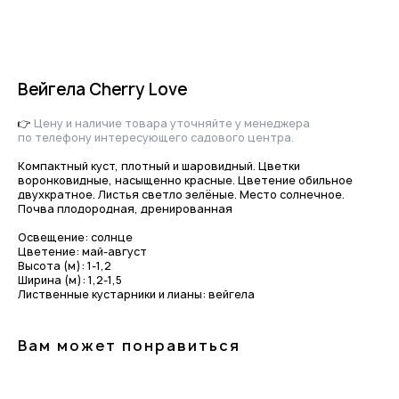
Вейгела Cherry Love
👉
Цену и наличие товара уточняйте у менеджера
по телефону интересующего садового центра.
Компактный куст, плотный и шаровидный. Цветки
воронковидные, насыщенно красные. Цветение обильное
двухкратное. Листья светло зелёные. Место солнечное.
Почва плодородная, дренированная
Освещение: солнце
Приходите в гости
Цветение: май-август
Высота (м): 1-1,2
за растениями и вдохновением!
Ширина (м): 1,2-1,5
Лиственные кустарники и лианы: вейгела
По интересующим вопросам
напишите нам или позвоните
Вам может понравиться
+7-(8512)-62-15-55
доб.1 — садовый центр на Солянке