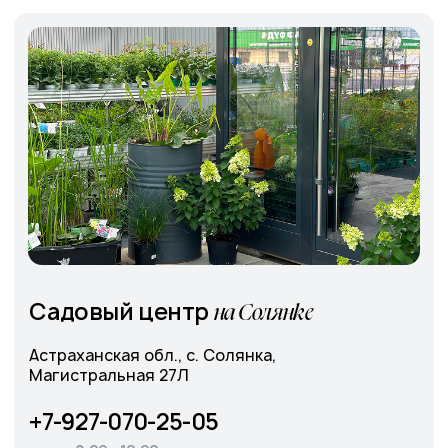
Cадовый центр
э
А
ропорт
г. Астрахань, Аэропортовское шоссе, 19
+7-927-070-25-30
пн–вс 9:00—18:00
Написать в MAX
Подробнее
Оставить
заявку