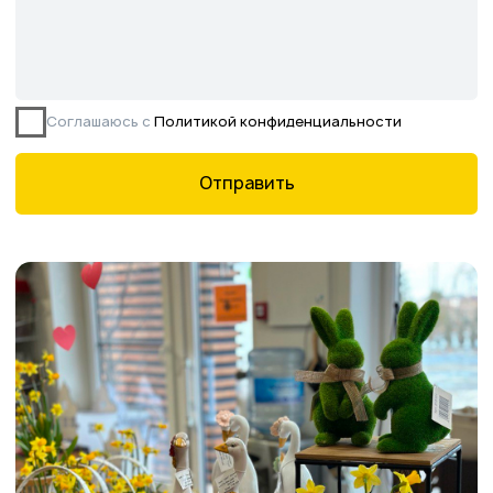
Все права защищены.
Данное предложение не является публичной
офертой, определяемой ст. 437 ГК РФ.
©2026 Питомник южных растений Началово
ИНН 3019025847
ОГРН 1193025000541
Политика
конфиденциальности
Сайт разработан творческой группой Пистонова Максима