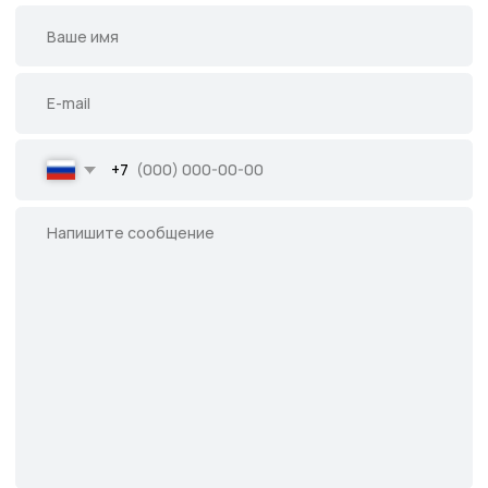
Написать во ВКонтакте
Все права защищены.
Данное предложение не является публичной
офертой, определяемой ст. 437 ГК РФ.
©2026 Питомник южных растений Началово
ИНН 3019025847
ОГРН 1193025000541
Политика
конфиденциальности
Сайт разработан творческой группой Пистонова Максима