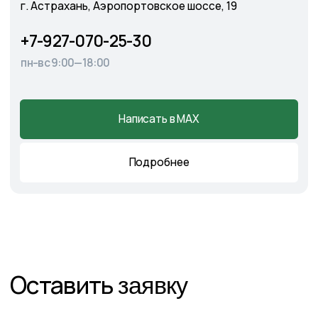
Главная
О питомнике
Каталог
Готовые решения
Садовые центры
Новости
Демонстрационный сад
Контакты
Подпишитесь на нас в соцсетях
и следите за актуальными
новостями и спецпредложениями
Следите в наших соцсетях за актуальными
новостями и спецпредложениями
Написать в Telegram
Написать в MAX