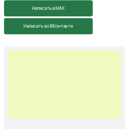
Cадовый центр
на Солянке
Астраханская обл., с. Солянка,
Магистральная 27Л
+7-927-070-25-05
пн–вс 9:00—18:00
Написать в MAX
Подробнее