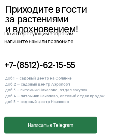
Питомник, садовый центр
и магазин
в Началово
Астраханская обл., с. Началово, ул.
Придорожная 3А
+7-927-070-83-10
пн–вс 9:00—18:00
Написать в MAX
Подробнее