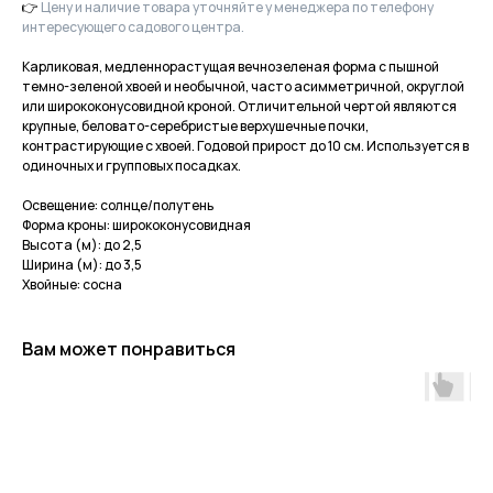
👉
Цену и наличие товара уточняйте у менеджера по телефону
интересующего садового центра.
Карликовая, медленнорастущая вечнозеленая форма с пышной
темно-зеленой хвоей и необычной, часто асимметричной, округлой
или ширококонусовидной кроной. Отличительной чертой являются
крупные, беловато-серебристые верхушечные почки,
контрастирующие с хвоей. Годовой прирост до 10 см. Используется в
одиночных и групповых посадках.
Освещение: солнце/полутень
Форма кроны: ширококонусовидная
Высота (м): до 2,5
Ширина (м): до 3,5
Хвойные: сосна
Вам может понравиться
Приходите в гости
за растениями