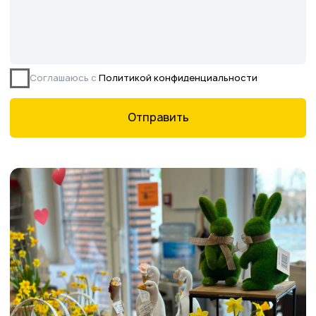
Все права защищены.
Данное предложение не является публичной
офертой, определяемой ст. 437 ГК РФ.
©2026 Питомник южных растений Началово
ИНН 3019025847
ОГРН 1193025000541
Политика
конфиденциальности
Сайт разработан творческой группой Пистонова Максима