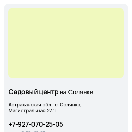
Cадовый центр
А
э
ропорт
г. Астрахань, Аэропортовское шоссе, 19
+7-927-070-25-30
пн–вс 9:00—18:00
Написать в MAX
Подробнее
Оставить
заявку