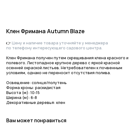
Клен Фримана Autumn Blaze
👉
Цену и наличие товара уточняйте у менеджера
по телефону интересующего садового центра.
Клен Фримана получен путем скрещивания клена красного и
полевого. Листопадное крупное дерево с яркой красной
осенней окраской листьев. Нетребователен к почвенным
условиям, однако не переносит отсутствия полива.
Освещение: солнце/полутень
Приходите в гости
Форма кроны: раскидистая
за растениями
Высота (м): 10-15
Ширина (м): 6-8
и вдохновением!
Декоративные деревья: клен
По интересующим вопросам
напишите нам или позвоните
Вам может понравиться
+7-(8512)-62-15-55
доб.1 — садовый центр на Солянке