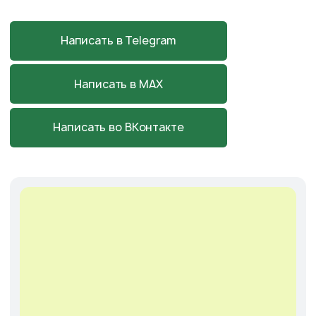
Питомник, садовый центр
и магазин
в Началово
Астраханская обл., с. Началово,
ул. Придорожная 3А
+7-927-070-83-10
пн–вс 9:00—18:00
Написать в MAX
Подробнее