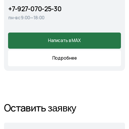
Главная
О питомнике
Каталог
Готовые решения
Садовые центры
Новости
Демонстрационный сад
Контакты
Подпишитесь на нас в соцсетях
и следите за актуальными
новостями и спецпредложениями
Следите в наших соцсетях за актуальными
новостями и спецпредложениями
Написать в Telegram
Написать в MAX