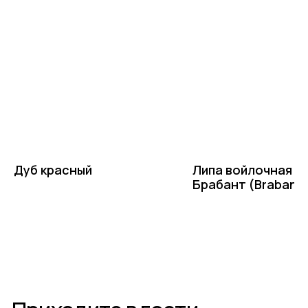
напишите нам или позвоните
+7-(8512)-62-15-55
доб.1 — садовый центр на Солянке
доб.2 — садовый центр Аэропорт
доб.3 — питомник Началово, отдел закупок
доб.4 — питомник Началово, оптовый отдел продаж
доб.5 — садовый центр Началово
Написать в Telegram
Дуб красный
Липа войлочная
Написать в MAX
Брабант (Brabant
Написать во ВКонтакте