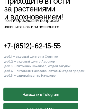
Питомник, садовый центр
и магазин
в Началово
Астраханская обл., с. Началово, ул.
Придорожная 3А
+7-927-070-83-10
пн–вс 9:00—18:00
Написать в MAX
Подробнее