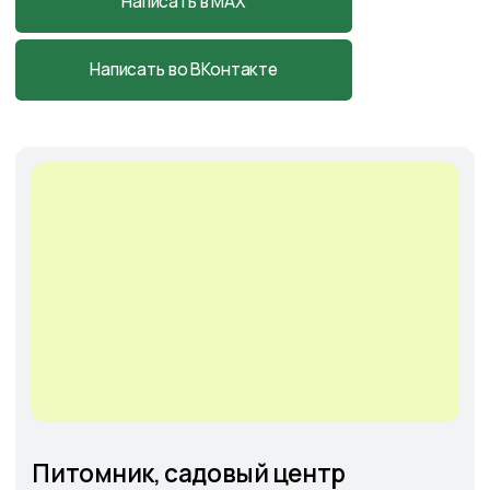
Cадовый центр
на Солянке
Астраханская обл., с. Солянка,
Магистральная 27Л
+7-927-070-25-05
пн–вс 9:00—18:00
Написать в MAX
Подробнее