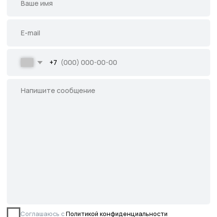
Написать во ВКонтакте
Все права защищены.
Данное предложение не является публичной
офертой, определяемой ст. 437 ГК РФ.
©2026 Питомник южных растений Началово
ИНН 3019025847
ОГРН 1193025000541
Политика
конфиденциальности
Сайт разработан творческой группой Пистонова Максима