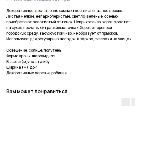
Декоративное, достаточно компактное, листопадное дерево.
Листья мелкие, непарноперистые, светло-зеленые, осенью
приобретают золотистый оттенок. Неприхотливо, хорошо растет
на сухих, песчаных и гравийных почвах. Хорошо переносит
городскую среду, засухоустойчиво, не образует отпрысков.
Используют для регулярных посадок, в парках, скверах и на улицах.
Освещение: солнце/полутень
Форма кроны: шаровидная
Высота (м): по штамбу
Ширина (м): до 4
Декоративные деревья: робиния
Вам может понравиться
Приходите в гости
за растениями
и вдохновением!
По интересующим вопросам